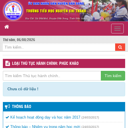
Toggle
naviga
Thứ năm, 06/08/2026
LOẠI THỦ TỤC HÀNH CHÍNH: PHÚC KHẢO
Tìm kiếm
Chưa có dữ liệu !
THÔNG BÁO
Kế hoạch hoạt động dạy và học năm 2017
(24/03/2017)
Thông báo – Nhiệm vụ trong năm học mới
(24/03/2017)