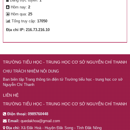
Đang trực tuyến:
1
Hôm nay:
2
Hôm qua:
25
Tổng truy cập:
17050
Địa chỉ IP: 216.73.216.10
TRƯỜNG TIỂU HỌC - TRUNG HỌC CƠ SỞ NGUYỄN CHÍ THANH
CHỊU TRÁCH NHIỆM NỘI DUNG
Ban biên tập Trang thông tin điện tử Trường tiểu học - trung học cơ sở
Nguyễn Chí Thanh
LIÊN HỆ
TRƯỜNG TIỂU HỌC - TRUNG HỌC CƠ SỞ NGUYỄN CHÍ THANH
Điện thoại:
0989760448
Email:
quedakhoa@gmail.com
Địa chỉ:
Xã Đăk Hoà - Huyện Đăk Song - Tỉnh Đăk Nông