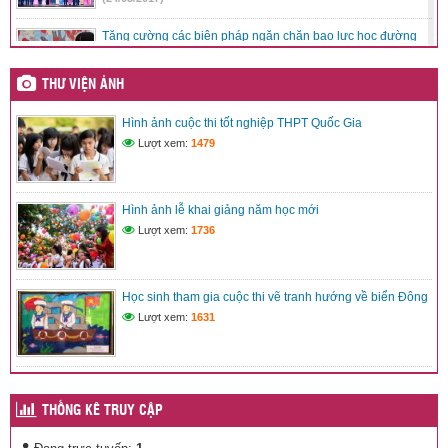
Tăng cường các biện pháp ngăn chặn bạo lực học đường
(24/03/2017)
THƯ VIỆN ẢNH
Bộ GDĐT luôn cầu thị, lắng nghe, tiếp thu ý kiến từ các cơ
Hình ảnh cuộc thi tốt nghiệp THPT Quốc Gia
quan báo chí
Lượt xem:
1479
(24/03/2017)
Bộ trưởng Phùng Xuân Nhạ chia sẻ 8 nhiệm vụ trọng tâm
của ngành GDĐT
Hình ảnh lễ khai giảng năm học mới
(24/03/2017)
Lượt xem:
1736
Học sinh tham gia cuộc thi vẽ tranh hướng về biển Đông
Lượt xem:
1631
THỐNG KÊ TRUY CẬP