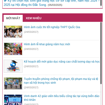
Kỳ thi chọn học sinh giỏi trung học cơ sở cấp tỉnh, năm học 2024 –
2025 tại Hội đồng thi Đắk Song.
(05/03/2025)
MỚI NHẤT
XEM NHIỀU
Hình ảnh cuộc thi tốt nghiệp THPT Quốc Gia
(24/03/2017)
Hình ảnh lễ khai giảng năm học mới
(24/03/2017)
Kế hoạch đổi mới giáo dục nâng cao chất lượng dạy và học
(24/03/2017)
Tuyên truyền phòng chống tội phạm, tội phạm ma túy và tệ
nạn xã hội trong học sinh
(24/03/2017)
Vinh danh 42 giáo viên tiêu biểu công tác tại vùng biển đảo
khó khăn
(24/03/2017)