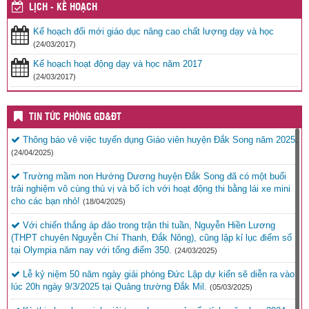
LỊCH - KẾ HOẠCH
Kế hoạch đổi mới giáo dục nâng cao chất lượng dạy và học
(24/03/2017)
Kế hoạch hoạt động dạy và học năm 2017
(24/03/2017)
TIN TỨC PHÒNG GD&ĐT
Thông báo vê việc tuyển dụng Giáo viên huyện Đắk Song năm 2025.
(24/04/2025)
Trường mầm non Hướng Dương huyện Đắk Song đã có một buổi
trải nghiệm vô cùng thú vị và bổ ích với hoạt động thi bằng lái xe mini
cho các bạn nhỏ!
(18/04/2025)
Với chiến thắng áp đảo trong trận thi tuần, Nguyễn Hiền Lương
(THPT chuyên Nguyễn Chí Thanh, Đắk Nông), cũng lập kỉ lục điểm số
tại Olympia năm nay với tổng điểm 350.
(24/03/2025)
Lễ kỷ niệm 50 năm ngày giải phóng Đức Lập dự kiến sẽ diễn ra vào
lúc 20h ngày 9/3/2025 tại Quảng trường Đắk Mil.
(05/03/2025)