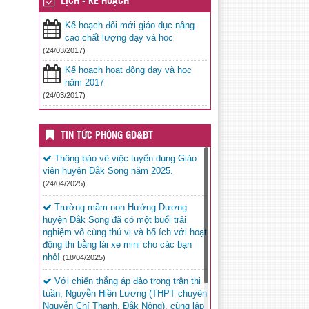
LỊCH - KẾ HOẠCH
Kế hoạch đổi mới giáo dục nâng
cao chất lượng dạy và học
(24/03/2017)
Kế hoạch hoạt động dạy và học
năm 2017
(24/03/2017)
TIN TỨC PHÒNG GD&ĐT
Thông báo vê việc tuyển dụng Giáo
viên huyện Đắk Song năm 2025.
(24/04/2025)
Trường mầm non Hướng Dương
huyện Đắk Song đã có một buổi trải
nghiệm vô cùng thú vị và bổ ích với hoạt
động thi bằng lái xe mini cho các bạn
nhỏ!
(18/04/2025)
Với chiến thắng áp đảo trong trận thi
tuần, Nguyễn Hiền Lương (THPT chuyên
Nguyễn Chí Thanh, Đắk Nông), cũng lập