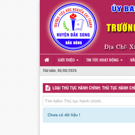
GIỚI THIỆU
TIN TỨC HOẠT ĐỘNG
VĂ
Thứ năm, 06/08/2026
LOẠI THỦ TỤC HÀNH CHÍNH: THỦ TỤC HÀNH CH
Chưa có dữ liệu !