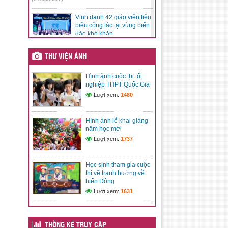
Vinh danh 42 giáo viên tiêu
biểu công tác tại vùng biển
đảo khó khăn
(24/03/2017)
THƯ VIỆN ẢNH
Tăng cường các biện pháp
ngăn chặn bạo lực học
Hình ảnh cuộc thi tốt
đường
nghiệp THPT Quốc Gia
(24/03/2017)
Lượt xem:
1480
Bộ GDĐT luôn cầu thị, lắng
nghe, tiếp thu ý kiến từ các
Hình ảnh lễ khai giảng
cơ quan báo chí
năm học mới
(24/03/2017)
Lượt xem:
1737
Bộ trưởng Phùng Xuân Nhạ
chia sẻ 8 nhiệm vụ trọng
Học sinh tham gia cuộc
tâm của ngành GDĐT
thi vẽ tranh hướng về
(24/03/2017)
biển Đông
Lượt xem:
1631
THỐNG KÊ TRUY CẬP