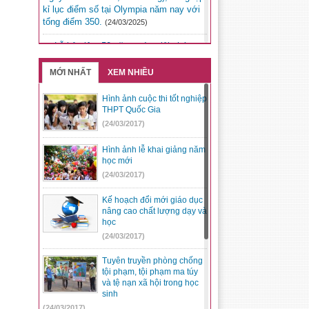
kỉ lục điểm số tại Olympia năm nay với
tổng điểm 350.
(24/03/2025)
Lễ kỷ niệm 50 năm ngày giải phóng
Đức Lập dự kiến sẽ diễn ra vào lúc 20h
ngày 9/3/2025 tại Quảng trường Đắk Mil.
MỚI NHẤT
XEM NHIỀU
(05/03/2025)
Hình ảnh cuộc thi tốt nghiệp
Kỳ thi chọn học sinh giỏi trung học cơ
THPT Quốc Gia
sở cấp tỉnh, năm học 2024 – 2025 tại
(24/03/2017)
Hội đồng thi Đắk Song.
(05/03/2025)
Hình ảnh lễ khai giảng năm
học mới
(24/03/2017)
Kế hoạch đổi mới giáo dục
nâng cao chất lượng dạy và
học
(24/03/2017)
Tuyên truyền phòng chống
tội phạm, tội phạm ma túy
và tệ nạn xã hội trong học
sinh
(24/03/2017)