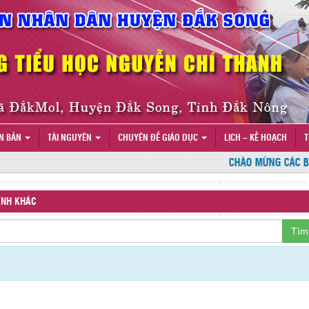
N BẢN
TÀI NGUYÊN
CHUYÊN ĐỀ GIÁO DỤC
LỊCH – KẾ HOẠCH
T
CHÀO MỪNG CÁC BẠN 
ÍNH KHÁC
Tìm