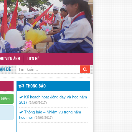
HƯ VIỆN ẢNH
LIÊN HỆ
ĐẾN VỚI WEBSITE TRƯỜNG TIỂU HỌC - TRUNG HỌC CƠ SỞ NGUYỄN CHÍ 
THÔNG BÁO
Kế hoạch hoạt động dạy và học năm
 kiếm
2017
(24/03/2017)
Thông báo – Nhiệm vụ trong năm
học mới
(24/03/2017)