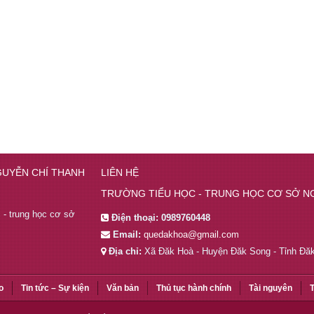
GUYỄN CHÍ THANH
LIÊN HỆ
TRƯỜNG TIỂU HỌC - TRUNG HỌC CƠ SỞ N
c - trung học cơ sở
Điện thoại:
0989760448
Email:
quedakhoa@gmail.com
Địa chỉ:
Xã Đăk Hoà - Huyện Đăk Song - Tỉnh Đă
o
Tin tức – Sự kiện
Văn bản
Thủ tục hành chính
Tài nguyên
T